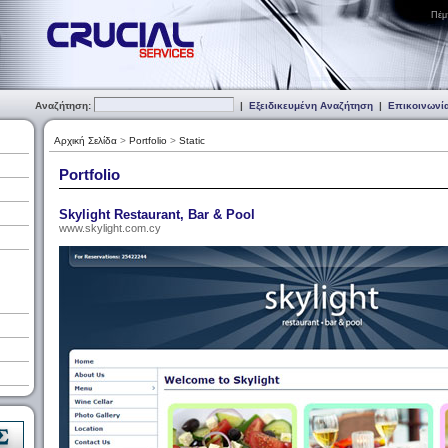
Πέμ
Αναζήτηση:
|
Εξειδικευμένη Αναζήτηση
|
Επικοινωνί
Αρχική Σελίδα
>
Portfolio
>
Static
Portfolio
Skylight Restaurant, Bar & Pool
www.skylight.com.cy