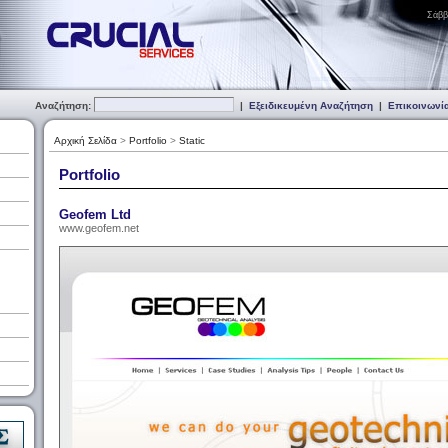
Σάββ
Αναζήτηση:
|
Εξειδικευμένη Αναζήτηση
|
Επικοινωνί
Αρχική Σελίδα
>
Portfolio
>
Static
Portfolio
Geofem Ltd
www.geofem.net