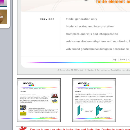
Design is not just what it looks like and feels like. Design is how it wo